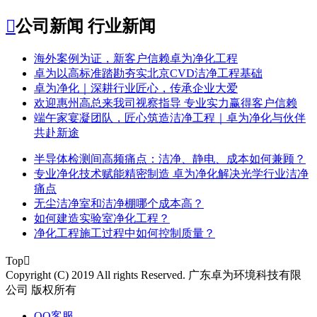

公司新闻
行业新闻
​海外案例为证，新客户信赖卓为净化工程
​卓为以高标准踏勘夯实北京CVD洁净工程基础
卓为净化｜深耕行业匠心，传承企业大爱
​欢迎惠州高总来我司视察指导 专业实力赢得客户信赖
端午家宴凝团队，匠心筑造洁净工程｜卓为净化与伙伴
共赴新途
半导体检测间高频痛点：洁净、静电、成本如何兼顾？
专业净化技术赋能精密制造 卓为净化解决光学行业洁净
痛点
无尘洁净室和洁净棚哪个成本高？
如何建造实验室净化工程？
净化工程施工过程中如何控制质量？
Top

Copyright (C) 2019 All rights Reserved. 广东卓为环境科技有限
公司 版权所有
QQ客服