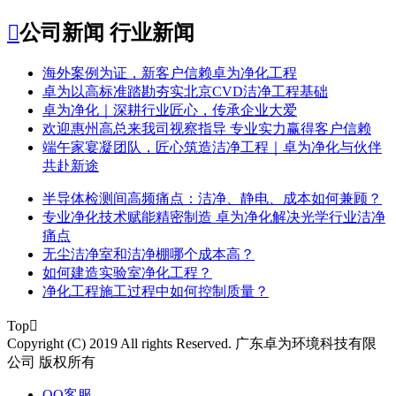

公司新闻
行业新闻
​海外案例为证，新客户信赖卓为净化工程
​卓为以高标准踏勘夯实北京CVD洁净工程基础
卓为净化｜深耕行业匠心，传承企业大爱
​欢迎惠州高总来我司视察指导 专业实力赢得客户信赖
端午家宴凝团队，匠心筑造洁净工程｜卓为净化与伙伴
共赴新途
半导体检测间高频痛点：洁净、静电、成本如何兼顾？
专业净化技术赋能精密制造 卓为净化解决光学行业洁净
痛点
无尘洁净室和洁净棚哪个成本高？
如何建造实验室净化工程？
净化工程施工过程中如何控制质量？
Top

Copyright (C) 2019 All rights Reserved. 广东卓为环境科技有限
公司 版权所有
QQ客服