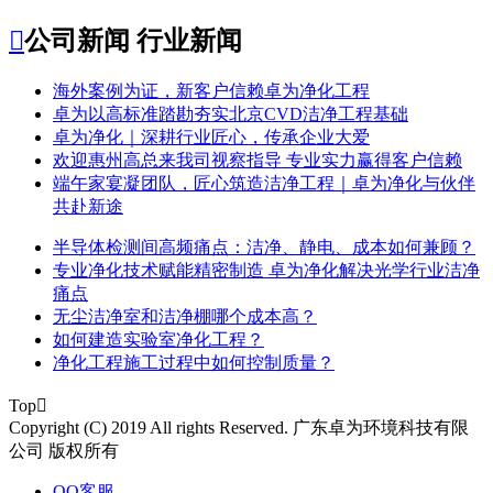

公司新闻
行业新闻
​海外案例为证，新客户信赖卓为净化工程
​卓为以高标准踏勘夯实北京CVD洁净工程基础
卓为净化｜深耕行业匠心，传承企业大爱
​欢迎惠州高总来我司视察指导 专业实力赢得客户信赖
端午家宴凝团队，匠心筑造洁净工程｜卓为净化与伙伴
共赴新途
半导体检测间高频痛点：洁净、静电、成本如何兼顾？
专业净化技术赋能精密制造 卓为净化解决光学行业洁净
痛点
无尘洁净室和洁净棚哪个成本高？
如何建造实验室净化工程？
净化工程施工过程中如何控制质量？
Top

Copyright (C) 2019 All rights Reserved. 广东卓为环境科技有限
公司 版权所有
QQ客服