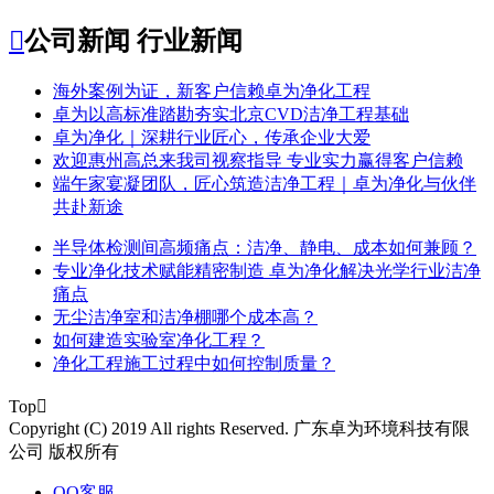

公司新闻
行业新闻
​海外案例为证，新客户信赖卓为净化工程
​卓为以高标准踏勘夯实北京CVD洁净工程基础
卓为净化｜深耕行业匠心，传承企业大爱
​欢迎惠州高总来我司视察指导 专业实力赢得客户信赖
端午家宴凝团队，匠心筑造洁净工程｜卓为净化与伙伴
共赴新途
半导体检测间高频痛点：洁净、静电、成本如何兼顾？
专业净化技术赋能精密制造 卓为净化解决光学行业洁净
痛点
无尘洁净室和洁净棚哪个成本高？
如何建造实验室净化工程？
净化工程施工过程中如何控制质量？
Top

Copyright (C) 2019 All rights Reserved. 广东卓为环境科技有限
公司 版权所有
QQ客服