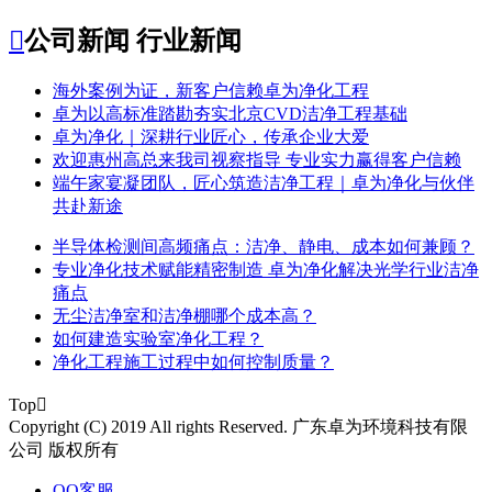

公司新闻
行业新闻
​海外案例为证，新客户信赖卓为净化工程
​卓为以高标准踏勘夯实北京CVD洁净工程基础
卓为净化｜深耕行业匠心，传承企业大爱
​欢迎惠州高总来我司视察指导 专业实力赢得客户信赖
端午家宴凝团队，匠心筑造洁净工程｜卓为净化与伙伴
共赴新途
半导体检测间高频痛点：洁净、静电、成本如何兼顾？
专业净化技术赋能精密制造 卓为净化解决光学行业洁净
痛点
无尘洁净室和洁净棚哪个成本高？
如何建造实验室净化工程？
净化工程施工过程中如何控制质量？
Top

Copyright (C) 2019 All rights Reserved. 广东卓为环境科技有限
公司 版权所有
QQ客服