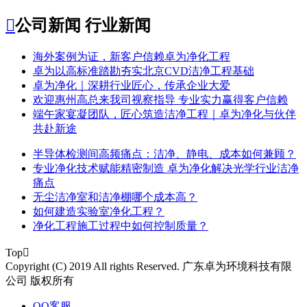

公司新闻
行业新闻
​海外案例为证，新客户信赖卓为净化工程
​卓为以高标准踏勘夯实北京CVD洁净工程基础
卓为净化｜深耕行业匠心，传承企业大爱
​欢迎惠州高总来我司视察指导 专业实力赢得客户信赖
端午家宴凝团队，匠心筑造洁净工程｜卓为净化与伙伴
共赴新途
半导体检测间高频痛点：洁净、静电、成本如何兼顾？
专业净化技术赋能精密制造 卓为净化解决光学行业洁净
痛点
无尘洁净室和洁净棚哪个成本高？
如何建造实验室净化工程？
净化工程施工过程中如何控制质量？
Top

Copyright (C) 2019 All rights Reserved. 广东卓为环境科技有限
公司 版权所有
QQ客服