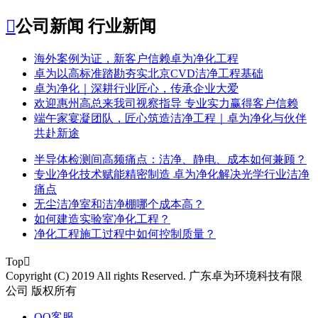

公司新闻
行业新闻
​海外案例为证，新客户信赖卓为净化工程
​卓为以高标准踏勘夯实北京CVD洁净工程基础
卓为净化｜深耕行业匠心，传承企业大爱
​欢迎惠州高总来我司视察指导 专业实力赢得客户信赖
端午家宴凝团队，匠心筑造洁净工程｜卓为净化与伙伴
共赴新途
半导体检测间高频痛点：洁净、静电、成本如何兼顾？
专业净化技术赋能精密制造 卓为净化解决光学行业洁净
痛点
无尘洁净室和洁净棚哪个成本高？
如何建造实验室净化工程？
净化工程施工过程中如何控制质量？
Top

Copyright (C) 2019 All rights Reserved. 广东卓为环境科技有限
公司 版权所有
QQ客服