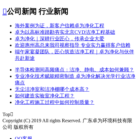

公司新闻
行业新闻
​海外案例为证，新客户信赖卓为净化工程
​卓为以高标准踏勘夯实北京CVD洁净工程基础
卓为净化｜深耕行业匠心，传承企业大爱
​欢迎惠州高总来我司视察指导 专业实力赢得客户信赖
端午家宴凝团队，匠心筑造洁净工程｜卓为净化与伙伴
共赴新途
半导体检测间高频痛点：洁净、静电、成本如何兼顾？
专业净化技术赋能精密制造 卓为净化解决光学行业洁净
痛点
无尘洁净室和洁净棚哪个成本高？
如何建造实验室净化工程？
净化工程施工过程中如何控制质量？
Top

Copyright (C) 2019 All rights Reserved. 广东卓为环境科技有限
公司 版权所有
QQ客服