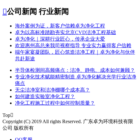

公司新闻
行业新闻
​海外案例为证，新客户信赖卓为净化工程
​卓为以高标准踏勘夯实北京CVD洁净工程基础
卓为净化｜深耕行业匠心，传承企业大爱
​欢迎惠州高总来我司视察指导 专业实力赢得客户信赖
端午家宴凝团队，匠心筑造洁净工程｜卓为净化与伙伴
共赴新途
半导体检测间高频痛点：洁净、静电、成本如何兼顾？
专业净化技术赋能精密制造 卓为净化解决光学行业洁净
痛点
无尘洁净室和洁净棚哪个成本高？
如何建造实验室净化工程？
净化工程施工过程中如何控制质量？
Top

Copyright (C) 2019 All rights Reserved. 广东卓为环境科技有限
公司 版权所有
QQ客服