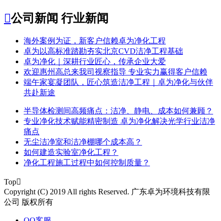

公司新闻
行业新闻
​海外案例为证，新客户信赖卓为净化工程
​卓为以高标准踏勘夯实北京CVD洁净工程基础
卓为净化｜深耕行业匠心，传承企业大爱
​欢迎惠州高总来我司视察指导 专业实力赢得客户信赖
端午家宴凝团队，匠心筑造洁净工程｜卓为净化与伙伴
共赴新途
半导体检测间高频痛点：洁净、静电、成本如何兼顾？
专业净化技术赋能精密制造 卓为净化解决光学行业洁净
痛点
无尘洁净室和洁净棚哪个成本高？
如何建造实验室净化工程？
净化工程施工过程中如何控制质量？
Top

Copyright (C) 2019 All rights Reserved. 广东卓为环境科技有限
公司 版权所有
QQ客服